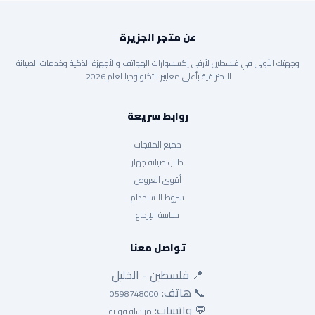
عن متجر الجزيرة
وجهتك الأولى في فلسطين لأرقى إكسسوارات الهواتف والأجهزة الذكية وخدمات الصيانة
الاحترافية بأعلى معايير التكنولوجيا لعام 2026.
روابط سريعة
جميع المنتجات
طلب صيانة جهاز
أقوى العروض
شروط الاستخدام
سياسة الإرجاع
تواصل معنا
📍 فلسطين - الخليل
📞 هاتف:
0598748000
💬 واتساب:
مراسلة فورية