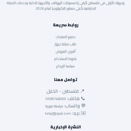
وجهتك الأولى في فلسطين لأرقى إكسسوارات الهواتف والأجهزة الذكية وخدمات الصيانة
الاحترافية بأعلى معايير التكنولوجيا لعام 2026.
روابط سريعة
جميع المنتجات
طلب صيانة جهاز
أقوى العروض
شروط الاستخدام
سياسة الإرجاع
تواصل معنا
📍 فلسطين - الخليل
📞 هاتف:
0598748000
💬 واتساب:
مراسلة فورية
✉️ بريد:
help@jzpal.com
النشرة الإخبارية