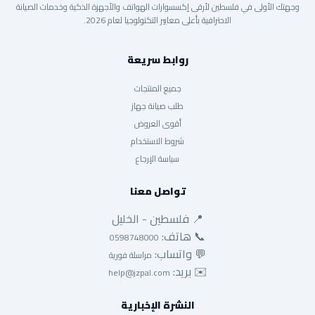
وجهتك الأولى في فلسطين لأرقى إكسسوارات الهواتف والأجهزة الذكية وخدمات الصيانة
الاحترافية بأعلى معايير التكنولوجيا لعام 2026.
روابط سريعة
جميع المنتجات
طلب صيانة جهاز
أقوى العروض
شروط الاستخدام
سياسة الإرجاع
تواصل معنا
📍 فلسطين - الخليل
📞 هاتف:
0598748000
💬 واتساب:
مراسلة فورية
✉️ بريد:
help@jzpal.com
النشرة الإخبارية