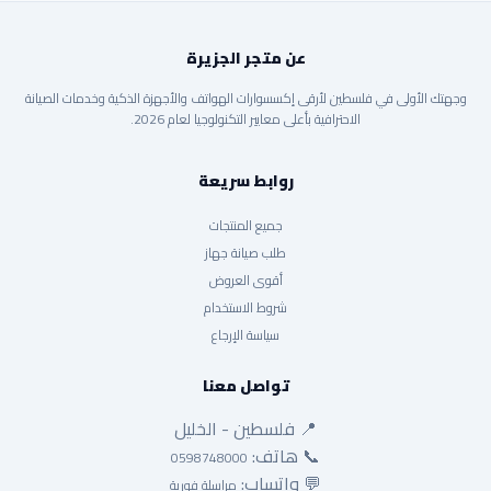
عن متجر الجزيرة
وجهتك الأولى في فلسطين لأرقى إكسسوارات الهواتف والأجهزة الذكية وخدمات الصيانة
الاحترافية بأعلى معايير التكنولوجيا لعام 2026.
روابط سريعة
جميع المنتجات
طلب صيانة جهاز
أقوى العروض
شروط الاستخدام
سياسة الإرجاع
تواصل معنا
📍 فلسطين - الخليل
📞 هاتف:
0598748000
💬 واتساب:
مراسلة فورية