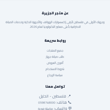
عن متجر الجزيرة
وجهتك الأولى في فلسطين لأرقى إكسسوارات الهواتف والأجهزة الذكية وخدمات الصيانة
الاحترافية بأعلى معايير التكنولوجيا لعام 2026.
روابط سريعة
جميع المنتجات
طلب صيانة جهاز
أقوى العروض
شروط الاستخدام
سياسة الإرجاع
تواصل معنا
📍 فلسطين - الخليل
📞 هاتف:
0598748000
💬 واتساب:
مراسلة فورية