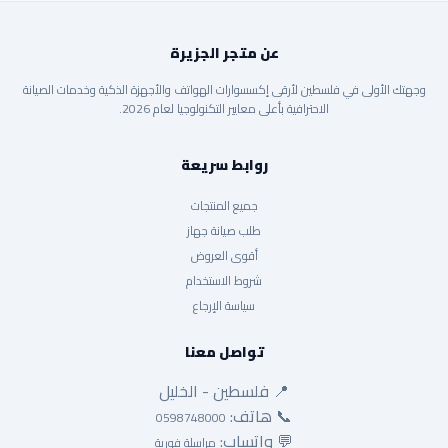
عن متجر الجزيرة
وجهتك الأولى في فلسطين لأرقى إكسسوارات الهواتف والأجهزة الذكية وخدمات الصيانة
الاحترافية بأعلى معايير التكنولوجيا لعام 2026.
روابط سريعة
جميع المنتجات
طلب صيانة جهاز
أقوى العروض
شروط الاستخدام
سياسة الإرجاع
تواصل معنا
📍 فلسطين - الخليل
📞 هاتف:
0598748000
💬 واتساب:
مراسلة فورية