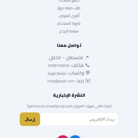
جميع المنتجات
طلب صيانة جهاز
أقوى العروض
شروط الاستخدام
سياسة الإرجاع
تواصل معنا
📍 فلسطين - الخليل
📞 هاتف:
0598748000
💬 واتساب:
مراسلة فورية
✉️ بريد:
help@jzpal.com
النشرة الإخبارية
اشترك لتلقي تنبيهات العروض المحدودة والمنتجات الجديدة فوراً.
إرسال