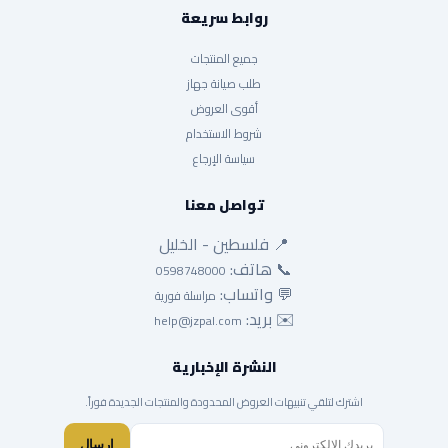
روابط سريعة
جميع المنتجات
طلب صيانة جهاز
أقوى العروض
شروط الاستخدام
سياسة الإرجاع
تواصل معنا
📍 فلسطين - الخليل
📞 هاتف:
0598748000
💬 واتساب:
مراسلة فورية
✉️ بريد:
help@jzpal.com
النشرة الإخبارية
اشترك لتلقي تنبيهات العروض المحدودة والمنتجات الجديدة فوراً.
إرسال