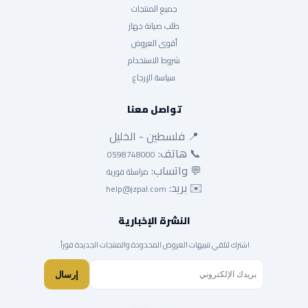
جميع المنتجات
طلب صيانة جهاز
أقوى العروض
شروط الاستخدام
سياسة الإرجاع
تواصل معنا
📍 فلسطين - الخليل
📞 هاتف:
0598748000
💬 واتساب:
مراسلة فورية
✉️ بريد:
help@jzpal.com
النشرة الإخبارية
اشترك لتلقي تنبيهات العروض المحدودة والمنتجات الجديدة فوراً.
إرسال