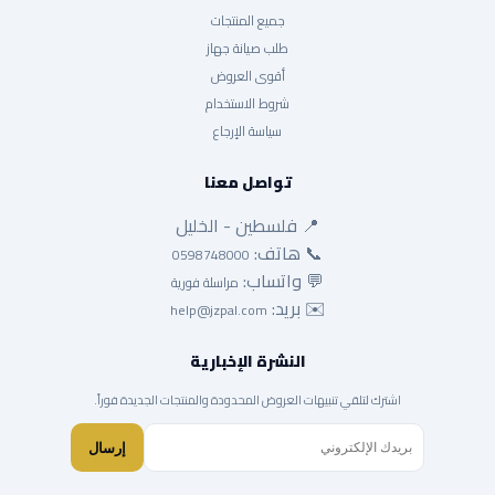
جميع المنتجات
طلب صيانة جهاز
أقوى العروض
شروط الاستخدام
سياسة الإرجاع
تواصل معنا
📍 فلسطين - الخليل
📞 هاتف:
0598748000
💬 واتساب:
مراسلة فورية
✉️ بريد:
help@jzpal.com
النشرة الإخبارية
اشترك لتلقي تنبيهات العروض المحدودة والمنتجات الجديدة فوراً.
إرسال