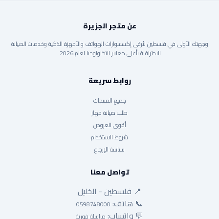
عن متجر الجزيرة
وجهتك الأولى في فلسطين لأرقى إكسسوارات الهواتف والأجهزة الذكية وخدمات الصيانة
الاحترافية بأعلى معايير التكنولوجيا لعام 2026.
روابط سريعة
جميع المنتجات
طلب صيانة جهاز
أقوى العروض
شروط الاستخدام
سياسة الإرجاع
تواصل معنا
📍 فلسطين - الخليل
📞 هاتف:
0598748000
💬 واتساب:
مراسلة فورية