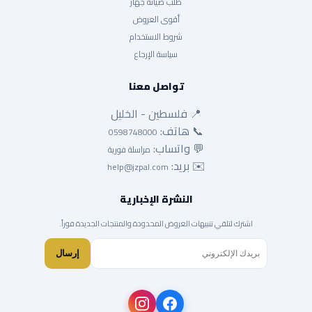
طلب صيانة جهاز
أقوى العروض
شروط الاستخدام
سياسة الإرجاع
تواصل معنا
📍 فلسطين - الخليل
📞 هاتف:
0598748000
💬 واتساب:
مراسلة فورية
✉️ بريد:
help@jzpal.com
النشرة الإخبارية
اشترك لتلقي تنبيهات العروض المحدودة والمنتجات الجديدة فوراً.
إرسال