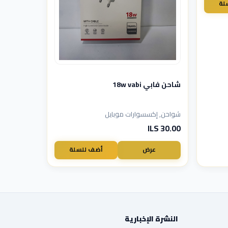
لة
شاحن فابي 18w vabi
شواحن, إكسسوارات موبايل
30.00 ILS
عرض
أضف للسلة
النشرة الإخبارية