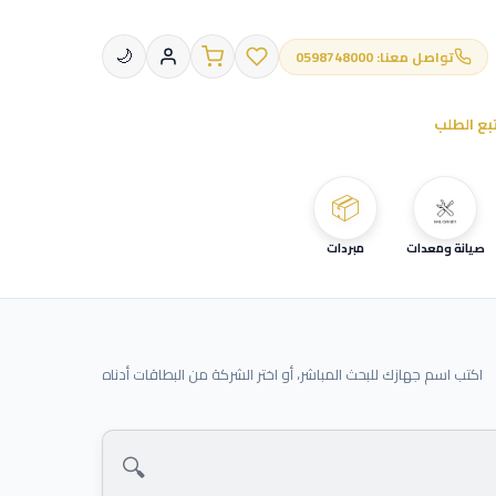
تواصل معنا: 0598748000
🌙
بع الطلب
📦
صيانة ومعدات
مبردات
اكتب اسم جهازك للبحث المباشر، أو اختر الشركة من البطاقات أدناه
🔍