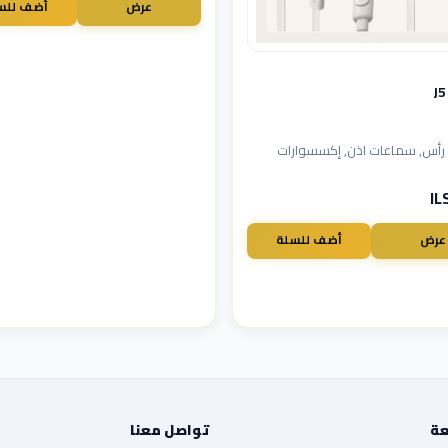
عرض
أضف للس
أس, سماعات اذن, إكسسوارات
عرض
أضف للسلة
عة
تواصل معنا