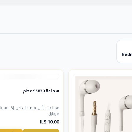
Redm
سماعة S5830 عظم
سماعات رأس, سماعات اذن, إكسسوار
موبايل
10.00 ILS