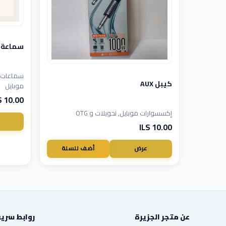
سماعة J5
سماعات ر
كيبل AUX
موبايل
10.00 ILS
إكسسوارات موبايل, نحويلات و OTG
10.00 ILS
عرض
أضف للسلة
عن متجر الجزيرة
روابط سري