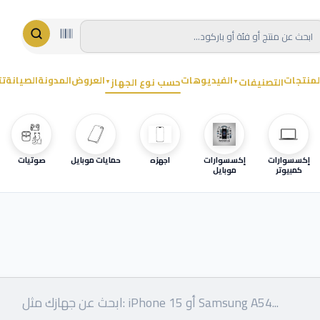
لمنتجات
الفيديوهات
العروض
المدونة
الصيانة
تت
التصنيفات
حسب نوع الجهاز
▼
▼
إكسسوارات
إكسسوارات
اجهزه
حمايات موبايل
صوتيات
كمبيوتر
موبايل