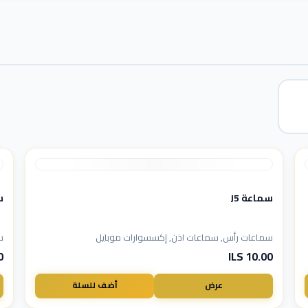
سماعة J5
سم
سماعات رأس, سماعات اذن, إكسسوارات موبايل
س
LS
10.00 ILS
عرض
أضف للسلة