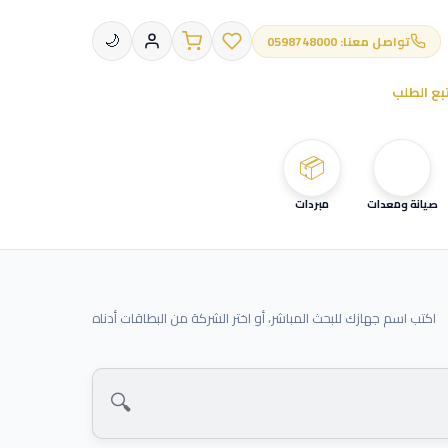
تواصل معنا: 0598748000
🌙
بع الطلب
📦
صيانة ومعدات
مبردات
اكتب اسم جهازك للبحث المباشر، أو اختر الشركة من البطاقات أدناه
🔍