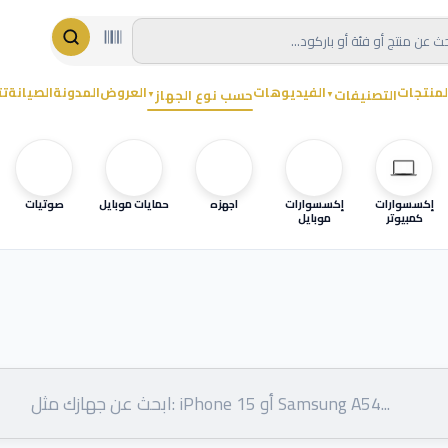
لمنتجات
الفيديوهات
العروض
المدونة
الصيانة
تت
التصنيفات
حسب نوع الجهاز
▼
▼
إكسسوارات
إكسسوارات
اجهزه
حمايات موبايل
صوتيات
كمبيوتر
موبايل