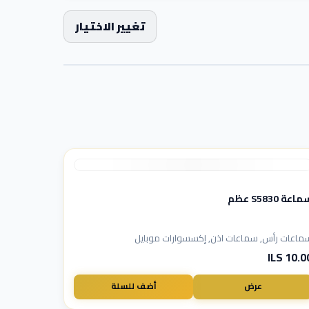
تغيير الاختيار
اعة S5830 عظم
ماعات رأس, سماعات اذن, إكسسوارات موبايل
10.00 I
عرض
أضف للسلة