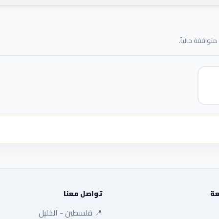
توافقة حالياً.
عة
تواصل معنا
📍 فلسطين - الخليل