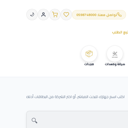
تواصل معنا: 0598748000
🌙
بع الطلب
📦
صيانة ومعدات
مبردات
اكتب اسم جهازك للبحث المباشر، أو اختر الشركة من البطاقات أدناه
🔍