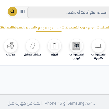
لمنتجات
الفيديوهات
العروض
المدونة
الصيانة
تت
التصنيفات
حسب نوع الجهاز
▼
▼
إكسسوارات
إكسسوارات
اجهزه
حمايات موبايل
صوتيات
كمبيوتر
موبايل