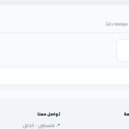
توافقة حالياً.
عة
تواصل معنا
📍 فلسطين - الخليل