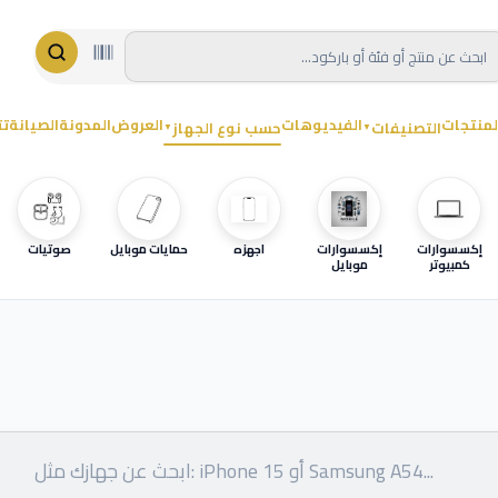
لمنتجات
الفيديوهات
العروض
المدونة
الصيانة
تت
التصنيفات
حسب نوع الجهاز
▼
▼
إكسسوارات
إكسسوارات
اجهزه
حمايات موبايل
صوتيات
كمبيوتر
موبايل