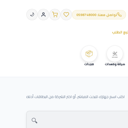
تواصل معنا: 0598748000
🌙
بع الطلب
📦
صيانة ومعدات
مبردات
اكتب اسم جهازك للبحث المباشر، أو اختر الشركة من البطاقات أدناه
🔍