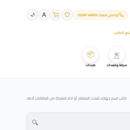
تواصل معنا: 0598748000
🌙
بع الطلب
📦
صيانة ومعدات
مبردات
اكتب اسم جهازك للبحث المباشر، أو اختر الشركة من البطاقات أدناه
🔍