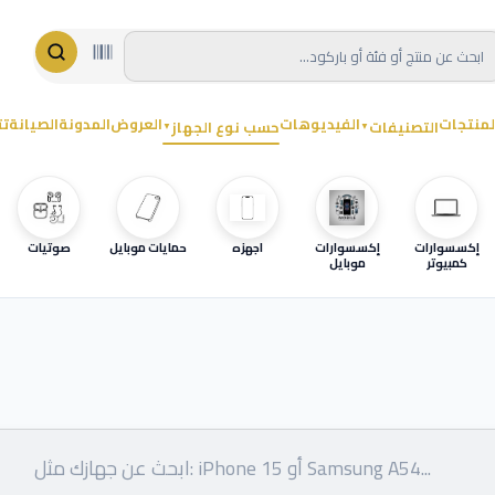
لمنتجات
الفيديوهات
العروض
المدونة
الصيانة
تت
التصنيفات
حسب نوع الجهاز
▼
▼
إكسسوارات
إكسسوارات
اجهزه
حمايات موبايل
صوتيات
كمبيوتر
موبايل