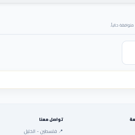
توافقة حالياً.
عة
تواصل معنا
📍 فلسطين - الخليل