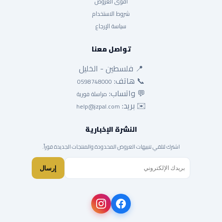
أقوى العروض
شروط الاستخدام
سياسة الإرجاع
تواصل معنا
📍 فلسطين - الخليل
📞 هاتف:
0598748000
💬 واتساب:
مراسلة فورية
✉️ بريد:
help@jzpal.com
النشرة الإخبارية
اشترك لتلقي تنبيهات العروض المحدودة والمنتجات الجديدة فوراً.
إرسال