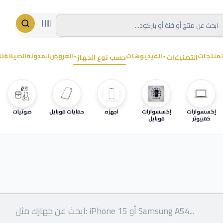
لمنتجات
الفيديوهات
العروض
المدونة
الصيانة
تت
التصنيفات
حسب نوع الجهاز
▼
▼
إكسسوارات
إكسسوارات
اجهزه
حمايات موبايل
صوتيات
كمبيوتر
موبايل