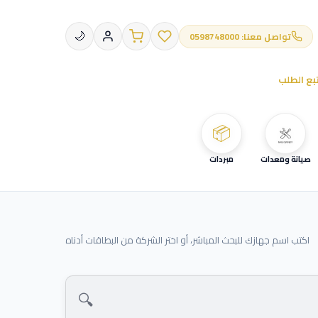
تواصل معنا: 0598748000
🌙
بع الطلب
📦
صيانة ومعدات
مبردات
اكتب اسم جهازك للبحث المباشر، أو اختر الشركة من البطاقات أدناه
🔍