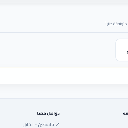
توافقة حالياً.
عة
تواصل معنا
📍 فلسطين - الخليل