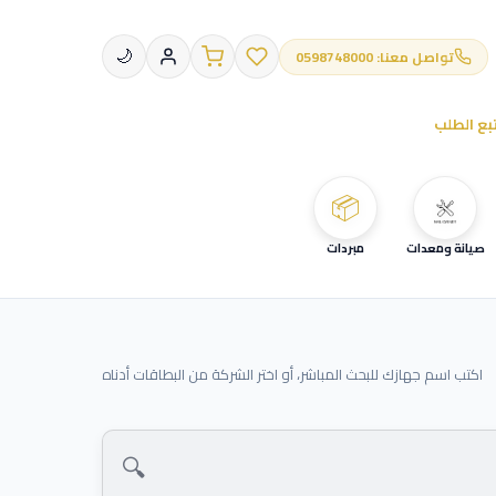
تواصل معنا: 0598748000
🌙
بع الطلب
📦
صيانة ومعدات
مبردات
اكتب اسم جهازك للبحث المباشر، أو اختر الشركة من البطاقات أدناه
🔍