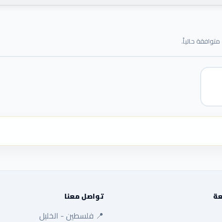
توافقة حالياً.
عة
تواصل معنا
📍 فلسطين - الخليل