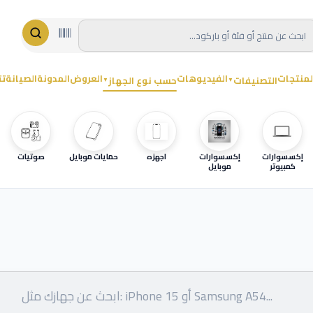
لمنتجات
الفيديوهات
العروض
المدونة
الصيانة
تت
التصنيفات
حسب نوع الجهاز
▼
▼
إكسسوارات
إكسسوارات
اجهزه
حمايات موبايل
صوتيات
كمبيوتر
موبايل