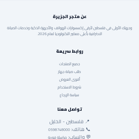
عن متجر الجزيرة
وجهتك الأولى في فلسطين لأرقى إكسسوارات الهواتف والأجهزة الذكية وخدمات الصيانة
الاحترافية بأعلى معايير التكنولوجيا لعام 2026.
روابط سريعة
جميع المنتجات
طلب صيانة جهاز
أقوى العروض
شروط الاستخدام
سياسة الإرجاع
تواصل معنا
📍 فلسطين - الخليل
📞 هاتف:
0598748000
💬 واتساب:
مراسلة فورية