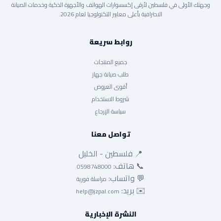
وجهتك الأولى في فلسطين لأرقى إكسسوارات الهواتف والأجهزة الذكية وخدمات الصيانة
الاحترافية بأعلى معايير التكنولوجيا لعام 2026.
روابط سريعة
جميع المنتجات
طلب صيانة جهاز
أقوى العروض
شروط الاستخدام
سياسة الإرجاع
تواصل معنا
📍 فلسطين - الخليل
📞 هاتف:
0598748000
💬 واتساب:
مراسلة فورية
✉️ بريد:
help@jzpal.com
النشرة الإخبارية