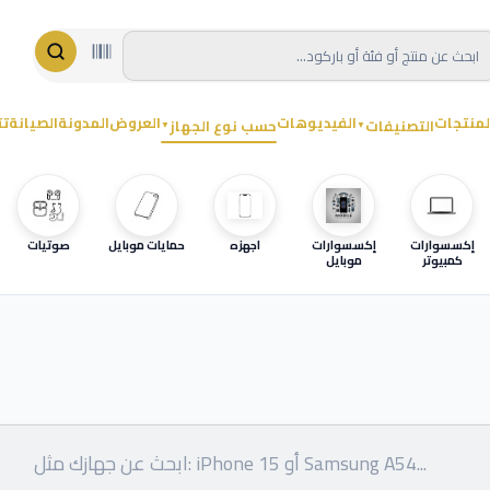
لمنتجات
الفيديوهات
العروض
المدونة
الصيانة
تت
التصنيفات
حسب نوع الجهاز
▼
▼
إكسسوارات
إكسسوارات
اجهزه
حمايات موبايل
صوتيات
كمبيوتر
موبايل