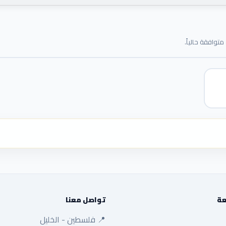
توافقة حالياً.
عة
تواصل معنا
📍 فلسطين - الخليل