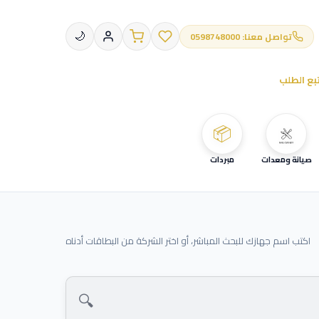
تواصل معنا: 0598748000
🌙
بع الطلب
📦
صيانة ومعدات
مبردات
اكتب اسم جهازك للبحث المباشر، أو اختر الشركة من البطاقات أدناه
🔍