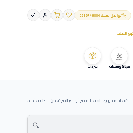
تواصل معنا: 0598748000
🌙
بع الطلب
📦
صيانة ومعدات
مبردات
اكتب اسم جهازك للبحث المباشر، أو اختر الشركة من البطاقات أدناه
🔍