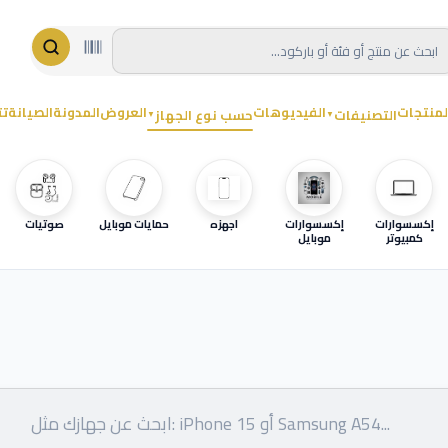
لمنتجات
الفيديوهات
العروض
المدونة
الصيانة
تت
التصنيفات
حسب نوع الجهاز
▼
▼
إكسسوارات
إكسسوارات
اجهزه
حمايات موبايل
صوتيات
كمبيوتر
موبايل