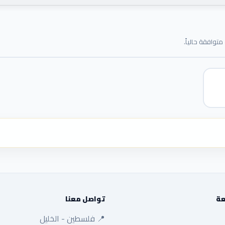
توافقة حالياً.
عة
تواصل معنا
📍 فلسطين - الخليل