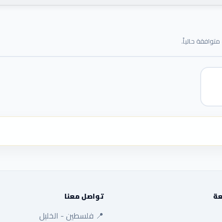
توافقة حالياً.
عة
تواصل معنا
📍 فلسطين - الخليل