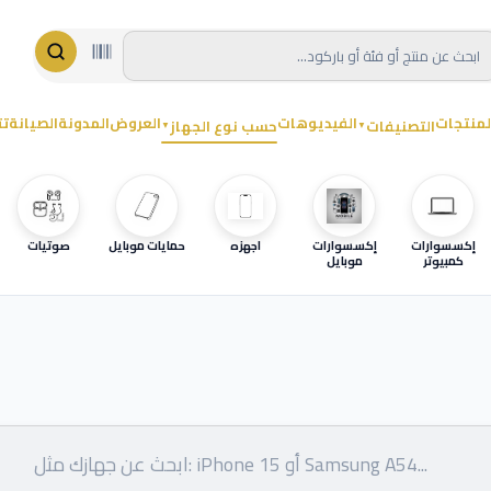
لمنتجات
الفيديوهات
العروض
المدونة
الصيانة
تت
التصنيفات
حسب نوع الجهاز
▼
▼
إكسسوارات
إكسسوارات
اجهزه
حمايات موبايل
صوتيات
كمبيوتر
موبايل