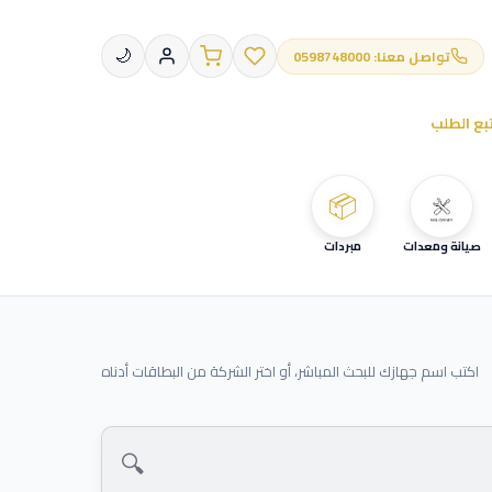
تواصل معنا: 0598748000
🌙
بع الطلب
📦
صيانة ومعدات
مبردات
اكتب اسم جهازك للبحث المباشر، أو اختر الشركة من البطاقات أدناه
🔍