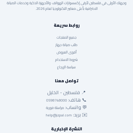
وجهتك الأولى في فلسطين لأرقى إكسسوارات الهواتف والأجهزة الذكية وخدمات الصيانة
الاحترافية بأعلى معايير التكنولوجيا لعام 2026.
روابط سريعة
جميع المنتجات
طلب صيانة جهاز
أقوى العروض
شروط الاستخدام
سياسة الإرجاع
تواصل معنا
📍 فلسطين - الخليل
📞 هاتف:
0598748000
💬 واتساب:
مراسلة فورية
✉️ بريد:
help@jzpal.com
النشرة الإخبارية