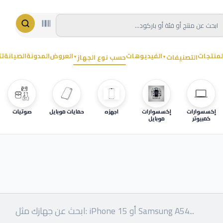
لمنتجات
الفيديوهات
العروض
المدونة
الصيانة
تت
التصنيفات
حسب نوع الجهاز
▼
▼
إكسسوارات
إكسسوارات
اجهزه
حمايات موبايل
صوتيات
كمبيوتر
موبايل