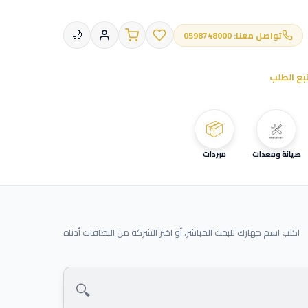
تواصل معنا: 0598748000
🌙
بع الطلب
📦
صيانة ومعدات
مبردات
اكتب اسم جهازك للبحث المباشر، أو اختر الشركة من البطاقات أدناه
🔍