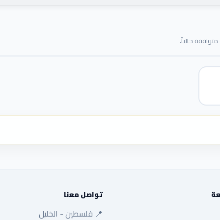
توافقة حالياً.
عة
تواصل معنا
📍 فلسطين - الخليل