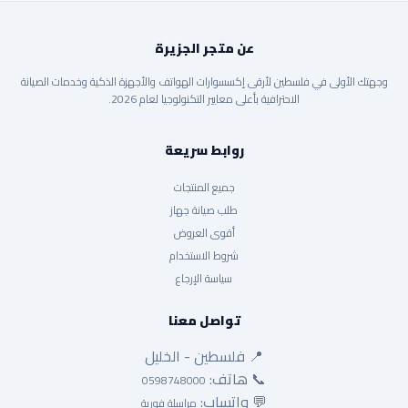
عن متجر الجزيرة
وجهتك الأولى في فلسطين لأرقى إكسسوارات الهواتف والأجهزة الذكية وخدمات الصيانة
الاحترافية بأعلى معايير التكنولوجيا لعام 2026.
روابط سريعة
جميع المنتجات
طلب صيانة جهاز
أقوى العروض
شروط الاستخدام
سياسة الإرجاع
تواصل معنا
📍 فلسطين - الخليل
📞 هاتف:
0598748000
💬 واتساب:
مراسلة فورية