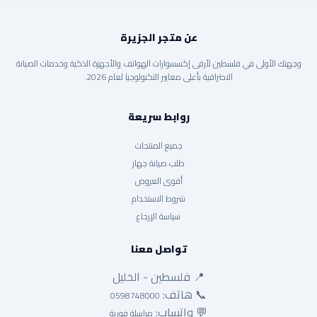
عن متجر الجزيرة
وجهتك الأولى في فلسطين لأرقى إكسسوارات الهواتف والأجهزة الذكية وخدمات الصيانة
الاحترافية بأعلى معايير التكنولوجيا لعام 2026.
روابط سريعة
جميع المنتجات
طلب صيانة جهاز
أقوى العروض
شروط الاستخدام
سياسة الإرجاع
تواصل معنا
📍 فلسطين - الخليل
📞 هاتف:
0598748000
💬 واتساب:
مراسلة فورية