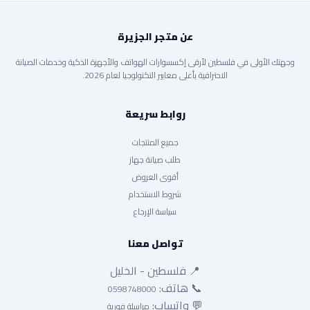
عن متجر الجزيرة
وجهتك الأولى في فلسطين لأرقى إكسسوارات الهواتف والأجهزة الذكية وخدمات الصيانة
الاحترافية بأعلى معايير التكنولوجيا لعام 2026.
روابط سريعة
جميع المنتجات
طلب صيانة جهاز
أقوى العروض
شروط الاستخدام
سياسة الإرجاع
تواصل معنا
📍 فلسطين - الخليل
📞 هاتف:
0598748000
💬 واتساب:
مراسلة فورية