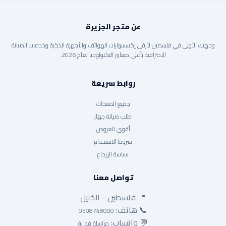
عن متجر الجزيرة
وجهتك الأولى في فلسطين لأرقى إكسسوارات الهواتف والأجهزة الذكية وخدمات الصيانة
الاحترافية بأعلى معايير التكنولوجيا لعام 2026.
روابط سريعة
جميع المنتجات
طلب صيانة جهاز
أقوى العروض
شروط الاستخدام
سياسة الإرجاع
تواصل معنا
📍 فلسطين - الخليل
📞 هاتف:
0598748000
💬 واتساب:
مراسلة فورية