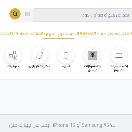
لمنتجات
الفيديوهات
العروض
المدونة
الصيانة
تت
التصنيفات
حسب نوع الجهاز
▼
▼
إكسسوارات
إكسسوارات
اجهزه
حمايات موبايل
صوتيات
كمبيوتر
موبايل