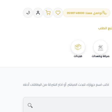
تواصل معنا: 0598748000
🌙
بع الطلب
📦
صيانة ومعدات
مبردات
اكتب اسم جهازك للبحث المباشر، أو اختر الشركة من البطاقات أدناه
🔍