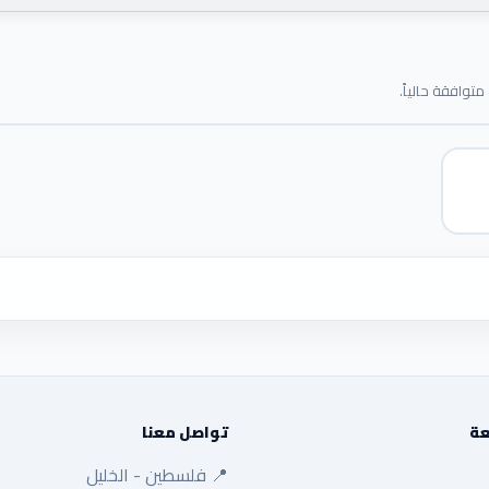
توافقة حالياً.
عة
تواصل معنا
📍 فلسطين - الخليل