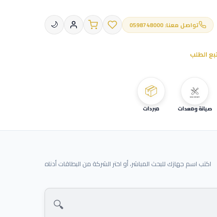
تواصل معنا: 0598748000
🌙
بع الطلب
📦
صيانة ومعدات
مبردات
اكتب اسم جهازك للبحث المباشر، أو اختر الشركة من البطاقات أدناه
🔍