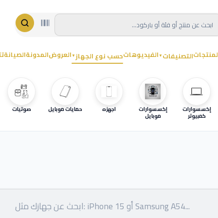
لمنتجات
الفيديوهات
العروض
المدونة
الصيانة
تت
التصنيفات
حسب نوع الجهاز
▼
▼
إكسسوارات
إكسسوارات
اجهزه
حمايات موبايل
صوتيات
كمبيوتر
موبايل