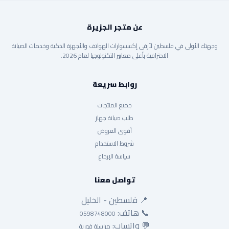
عن متجر الجزيرة
وجهتك الأولى في فلسطين لأرقى إكسسوارات الهواتف والأجهزة الذكية وخدمات الصيانة
الاحترافية بأعلى معايير التكنولوجيا لعام 2026.
روابط سريعة
جميع المنتجات
طلب صيانة جهاز
أقوى العروض
شروط الاستخدام
سياسة الإرجاع
تواصل معنا
📍 فلسطين - الخليل
📞 هاتف:
0598748000
💬 واتساب:
مراسلة فورية