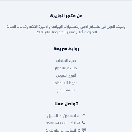
عن متجر الجزيرة
وجهتك الأولى في فلسطين لأرقى إكسسوارات الهواتف والأجهزة الذكية وخدمات الصيانة
الاحترافية بأعلى معايير التكنولوجيا لعام 2026.
روابط سريعة
جميع المنتجات
طلب صيانة جهاز
أقوى العروض
شروط الاستخدام
سياسة الإرجاع
تواصل معنا
📍 فلسطين - الخليل
📞 هاتف:
0598748000
💬 واتساب:
مراسلة فورية