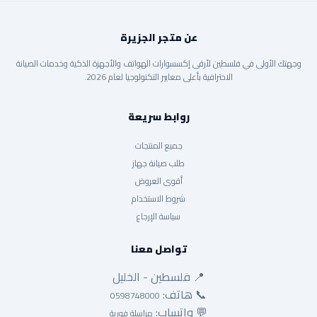
عن متجر الجزيرة
وجهتك الأولى في فلسطين لأرقى إكسسوارات الهواتف والأجهزة الذكية وخدمات الصيانة
الاحترافية بأعلى معايير التكنولوجيا لعام 2026.
روابط سريعة
جميع المنتجات
طلب صيانة جهاز
أقوى العروض
شروط الاستخدام
سياسة الإرجاع
تواصل معنا
📍 فلسطين - الخليل
📞 هاتف:
0598748000
💬 واتساب:
مراسلة فورية