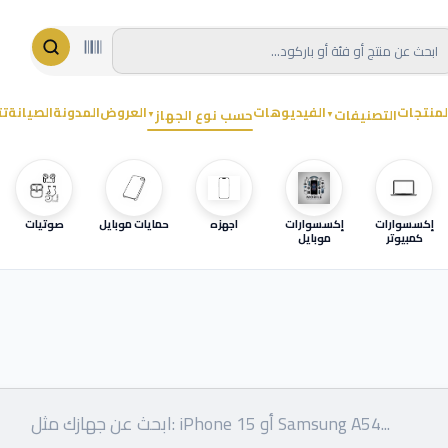
لمنتجات
الفيديوهات
العروض
المدونة
الصيانة
تت
التصنيفات
حسب نوع الجهاز
▼
▼
إكسسوارات
إكسسوارات
اجهزه
حمايات موبايل
صوتيات
كمبيوتر
موبايل