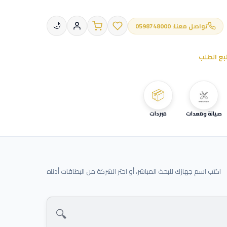
تواصل معنا: 0598748000
🌙
بع الطلب
📦
صيانة ومعدات
مبردات
اكتب اسم جهازك للبحث المباشر، أو اختر الشركة من البطاقات أدناه
🔍