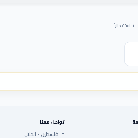
توافقة حالياً.
عة
تواصل معنا
📍 فلسطين - الخليل