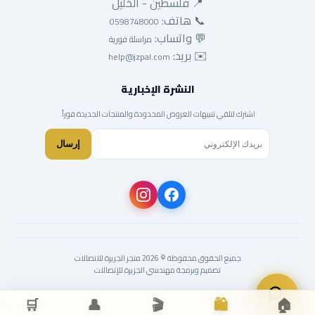
📍 فلسطين - الخليل
📞 هاتف:
0598748000
💬 واتساب:
مراسلة فورية
✉️ بريد:
help@jzpal.com
النشرة الإخبارية
اشترك لتلقي تنبيهات العروض المحدودة والمنتجات الجديدة فوراً.
إرسال
جميع الحقوق محفوظة © 2026 متجر الجزيرة للاتصالات
تصميم وبرمجة مهندسي الجزيرة للإتصالات
🛒
👤
🎬
🛍️
🏠