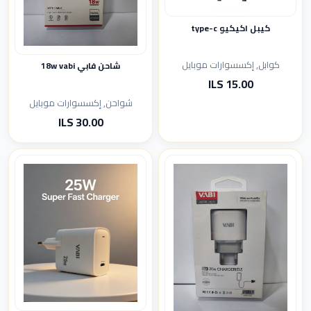
كيبل اكيكيو type-c
كوابل, إكسسوارات موبايل
شاحن فابي 18w vabi
15.00 ILS
شواحن, إكسسوارات موبايل
30.00 ILS