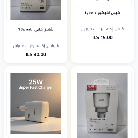
كيبل اكيكيو type-c
كوابل, إكسسوارات موبايل
شاحن فابي 18w vabi
15.00 ILS
شواحن, إكسسوارات موبايل
30.00 ILS