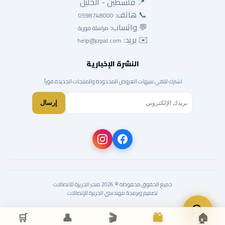
📍 فلسطين - الخليل
📞 هاتف:
0598748000
💬 واتساب:
مراسلة فورية
✉️ بريد:
help@jzpal.com
النشرة الإخبارية
اشترك لتلقي تنبيهات العروض المحدودة والمنتجات الجديدة فوراً.
إرسال
جميع الحقوق محفوظة © 2026 متجر الجزيرة للاتصالات
تصميم وبرمجة مهندسي الجزيرة للإتصالات
🛒
👤
🎬
🛍️
🏠