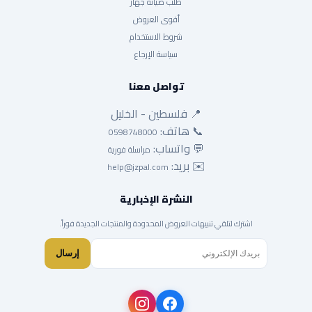
طلب صيانة جهاز
أقوى العروض
شروط الاستخدام
سياسة الإرجاع
تواصل معنا
📍 فلسطين - الخليل
📞 هاتف:
0598748000
💬 واتساب:
مراسلة فورية
✉️ بريد:
help@jzpal.com
النشرة الإخبارية
اشترك لتلقي تنبيهات العروض المحدودة والمنتجات الجديدة فوراً.
إرسال