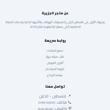
عن متجر الجزيرة
وجهتك الأولى في فلسطين لأرقى إكسسوارات الهواتف والأجهزة الذكية وخدمات الصيانة
الاحترافية بأعلى معايير التكنولوجيا لعام 2026.
روابط سريعة
جميع المنتجات
طلب صيانة جهاز
أقوى العروض
شروط الاستخدام
سياسة الإرجاع
تواصل معنا
📍 فلسطين - الخليل
📞 هاتف:
0598748000
💬 واتساب:
مراسلة فورية