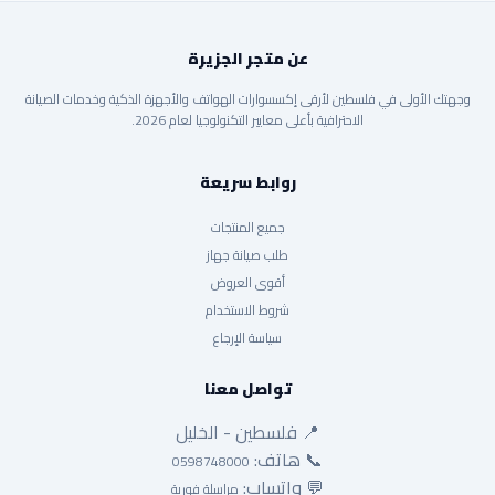
عن متجر الجزيرة
وجهتك الأولى في فلسطين لأرقى إكسسوارات الهواتف والأجهزة الذكية وخدمات الصيانة
الاحترافية بأعلى معايير التكنولوجيا لعام 2026.
روابط سريعة
جميع المنتجات
طلب صيانة جهاز
أقوى العروض
شروط الاستخدام
سياسة الإرجاع
تواصل معنا
📍 فلسطين - الخليل
📞 هاتف:
0598748000
💬 واتساب:
مراسلة فورية