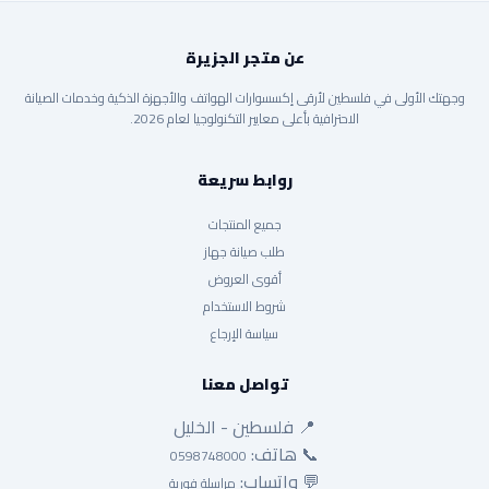
عن متجر الجزيرة
وجهتك الأولى في فلسطين لأرقى إكسسوارات الهواتف والأجهزة الذكية وخدمات الصيانة
الاحترافية بأعلى معايير التكنولوجيا لعام 2026.
روابط سريعة
جميع المنتجات
طلب صيانة جهاز
أقوى العروض
شروط الاستخدام
سياسة الإرجاع
تواصل معنا
📍 فلسطين - الخليل
📞 هاتف:
0598748000
💬 واتساب:
مراسلة فورية