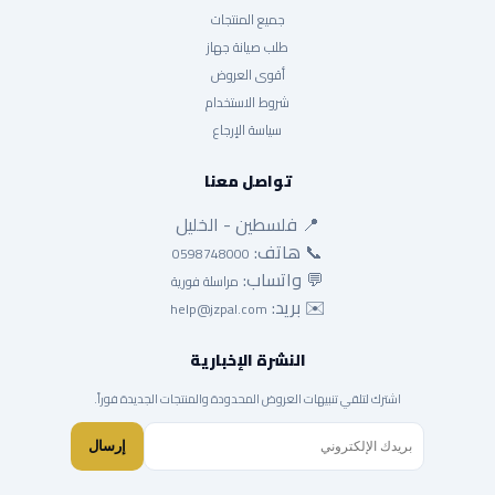
جميع المنتجات
طلب صيانة جهاز
أقوى العروض
شروط الاستخدام
سياسة الإرجاع
تواصل معنا
📍 فلسطين - الخليل
📞 هاتف:
0598748000
💬 واتساب:
مراسلة فورية
✉️ بريد:
help@jzpal.com
النشرة الإخبارية
اشترك لتلقي تنبيهات العروض المحدودة والمنتجات الجديدة فوراً.
إرسال