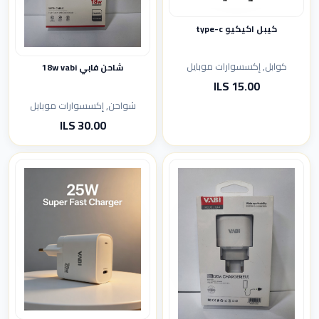
كيبل اكيكيو type-c
كوابل, إكسسوارات موبايل
شاحن فابي 18w vabi
15.00 ILS
شواحن, إكسسوارات موبايل
30.00 ILS