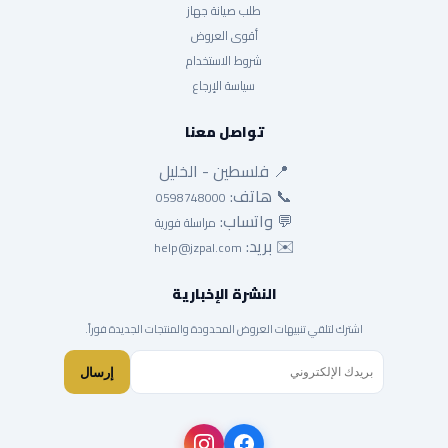
طلب صيانة جهاز
أقوى العروض
شروط الاستخدام
سياسة الإرجاع
تواصل معنا
📍 فلسطين - الخليل
📞 هاتف:
0598748000
💬 واتساب:
مراسلة فورية
✉️ بريد:
help@jzpal.com
النشرة الإخبارية
اشترك لتلقي تنبيهات العروض المحدودة والمنتجات الجديدة فوراً.
إرسال