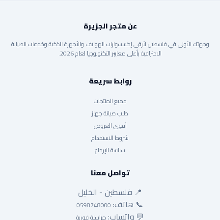
عن متجر الجزيرة
وجهتك الأولى في فلسطين لأرقى إكسسوارات الهواتف والأجهزة الذكية وخدمات الصيانة
الاحترافية بأعلى معايير التكنولوجيا لعام 2026.
روابط سريعة
جميع المنتجات
طلب صيانة جهاز
أقوى العروض
شروط الاستخدام
سياسة الإرجاع
تواصل معنا
📍 فلسطين - الخليل
📞 هاتف:
0598748000
💬 واتساب:
مراسلة فورية