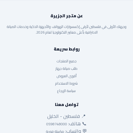
عن متجر الجزيرة
وجهتك الأولى في فلسطين لأرقى إكسسوارات الهواتف والأجهزة الذكية وخدمات الصيانة
الاحترافية بأعلى معايير التكنولوجيا لعام 2026.
روابط سريعة
جميع المنتجات
طلب صيانة جهاز
أقوى العروض
شروط الاستخدام
سياسة الإرجاع
تواصل معنا
📍 فلسطين - الخليل
📞 هاتف:
0598748000
💬 واتساب:
مراسلة فورية