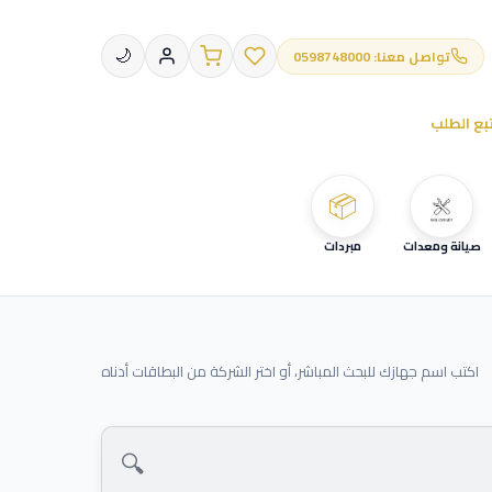
تواصل معنا: 0598748000
🌙
بع الطلب
📦
صيانة ومعدات
مبردات
اكتب اسم جهازك للبحث المباشر، أو اختر الشركة من البطاقات أدناه
🔍