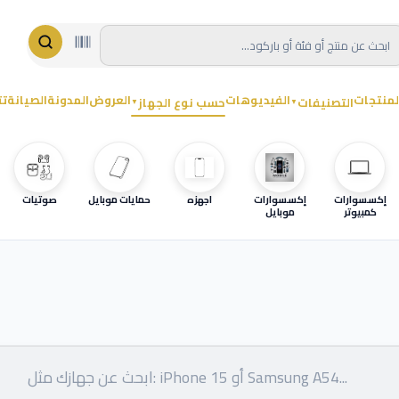
لمنتجات
الفيديوهات
العروض
المدونة
الصيانة
تت
التصنيفات
حسب نوع الجهاز
▼
▼
إكسسوارات
إكسسوارات
اجهزه
حمايات موبايل
صوتيات
كمبيوتر
موبايل