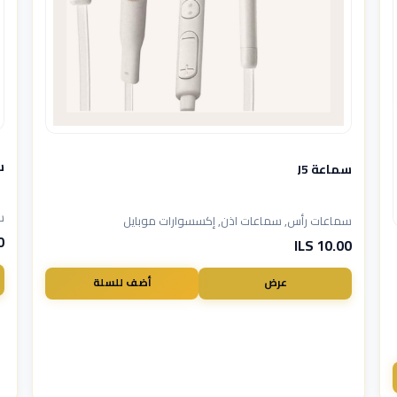
سم
سماعة J5
س
سماعات رأس, سماعات اذن, إكسسوارات موبايل
LS
10.00 ILS
عرض
أضف للسلة