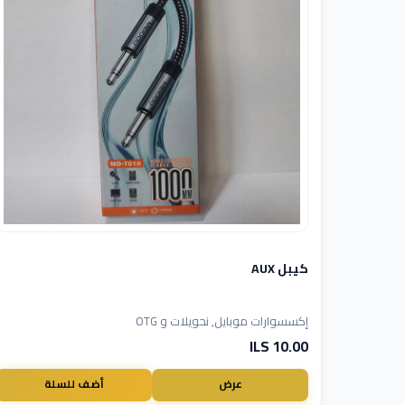
كيبل AUX
إكسسوارات موبايل, نحويلات و OTG
10.00 ILS
عرض
أضف للسلة