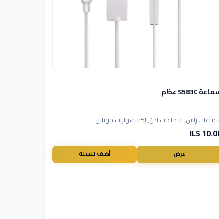
اعة S5830 عظم
ماعات رأس, سماعات اذن, إكسسوارات موبايل
10.00 I
عرض
أضف للسلة